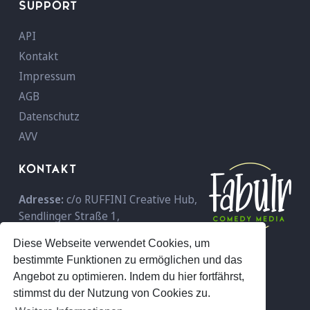
SUPPORT
API
Kontakt
Impressum
AGB
Datenschutz
AVV
KONTAKT
Adresse:
c/o RUFFINI Creative Hub,
Sendlinger Straße 1,
D-80331 München,
Deutschland
Diese Webseite verwendet Cookies, um
Telefon:
+49 089 - 18 96 59 600
bestimmte Funktionen zu ermöglichen und das
E-Mail:
info@fabulr.com
Angebot zu optimieren. Indem du hier fortfährst,
stimmst du der Nutzung von Cookies zu.